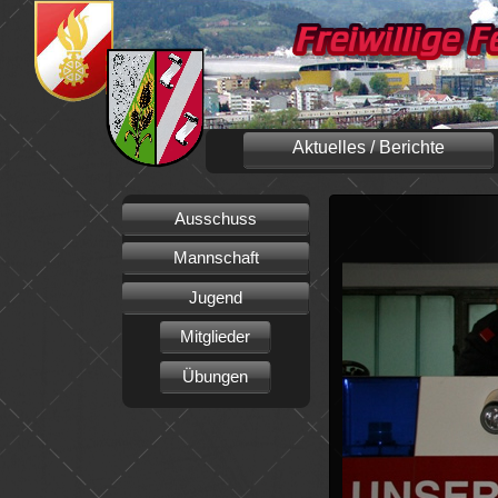
Aktuelles / Berichte
Ausschuss
Mannschaft
Jugend
Mitglieder
Übungen