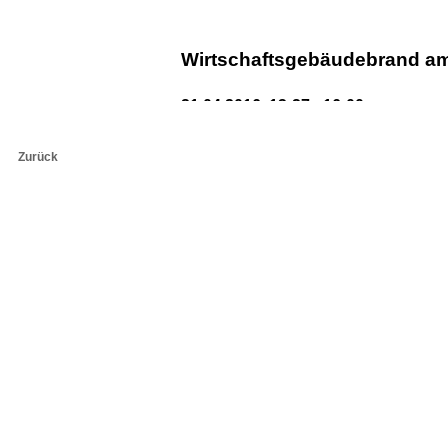
Wirtschaftsgebäudebrand a
Gratwein -
Straßengel
21.04.2016 13:27 -
16:00
Zurück