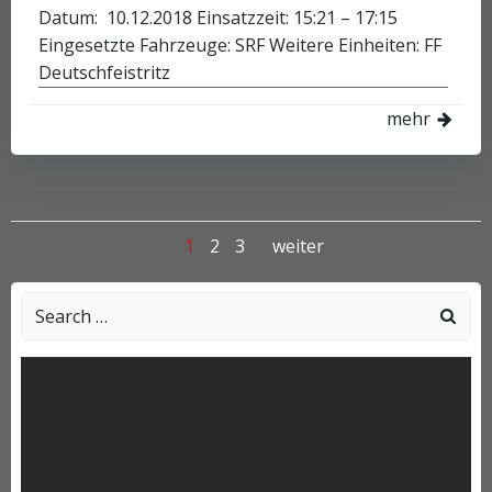
Datum: 10.12.2018 Einsatzzeit: 15:21 – 17:15
Eingesetzte Fahrzeuge: SRF Weitere Einheiten: FF
Deutschfeistritz
mehr
Posts
Posts
Page
Page
Page
1
2
3
weiter
navigation
navigation
Search
for: