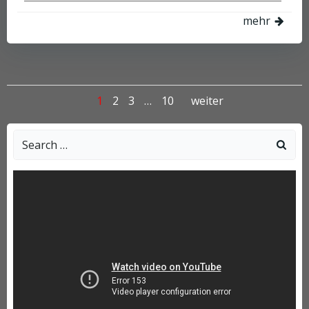
mehr
Posts
Posts
Page
Page
Page
Page
1
2
3
…
10
weiter
navigation
navigati
Search
for: