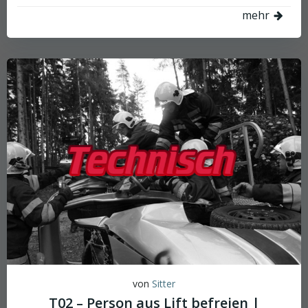
mehr
von
Sitter
T02 – Person aus Lift befreien |