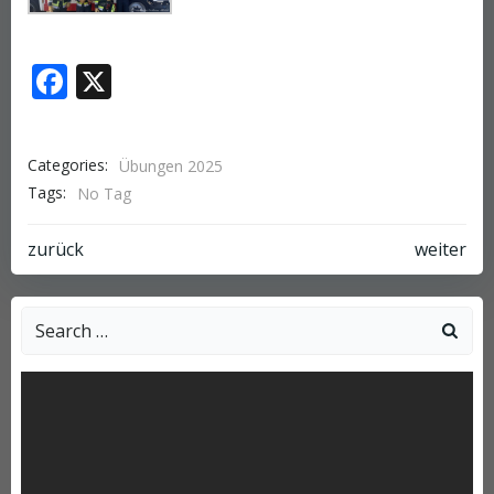
Facebook
X
Categories:
Übungen 2025
Tags:
No Tag
Post
Post
zurück
weiter
navigation
navigation
Search
for: