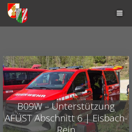
Zum
Inhalt
springen
B09W – Unterstützung
AFÜST Abschnitt 6 | Eisbach-
Rein